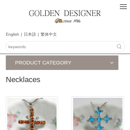
English
|
日本語
|
繁体中文
PRODUCT CATEGORY
Necklaces